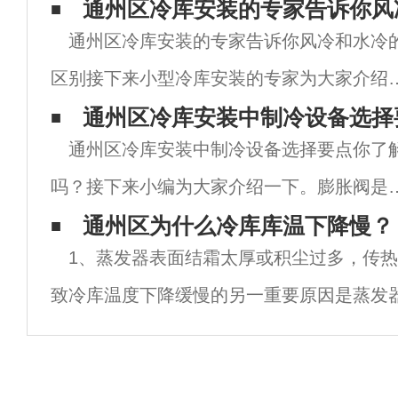
通州区冷库安装的专家告诉你风
通州区冷库安装的专家告诉你风冷和水冷
区别接下来小型冷库安装的专家为大家介绍
下，希望对大家能有所帮助。区别如下：1.
通州区冷库安装中制冷设备选择
通州区冷库安装中制冷设备选择要点你了
同功能：水冷散热器有进、出水，散热器有
吗？接下来小编为大家介绍一下。膨胀阀是
条水道，可充分利用水冷，带走更多热量。
冷系统的瓶颈，其选择至关重要。毫不夸张
通州区为什么冷库库温下降慢？
1、蒸发器表面结霜太厚或积尘过多，传
说，一个系统能否正常地工作起着决定性的
致冷库温度下降缓慢的另一重要原因是蒸发
用。北京冷库常见的膨胀阀分为内平衡阀和
这主要是由于蒸发器表面霜层过厚或积尘过
平
冷库蒸发器的表面温度大多低于0℃，而库房